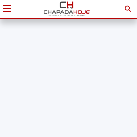
Início
Notícias
Chapada
Diamantina
Sudoeste
da
Bahia
Brasil