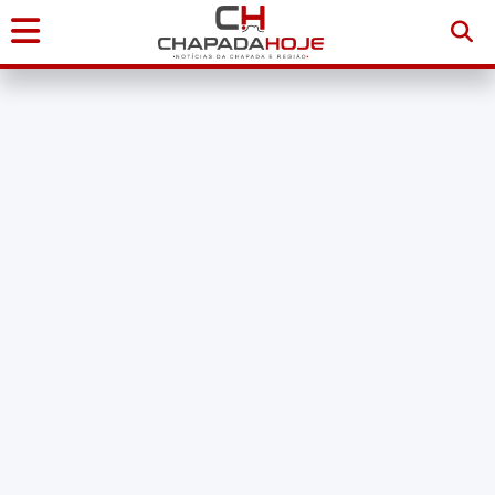
Início
Notícias
Chapada
Diamantina
Sudoeste
da
Bahia
Brasil