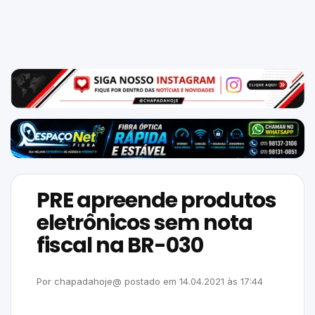
Mundo
SIGA-
NOS
NAS
NOSSAS
REDES
PRE apreende produtos
eletrônicos sem nota
fiscal na BR-030
Por
chapadahoje@
postado em
14.04.2021
às
17:44