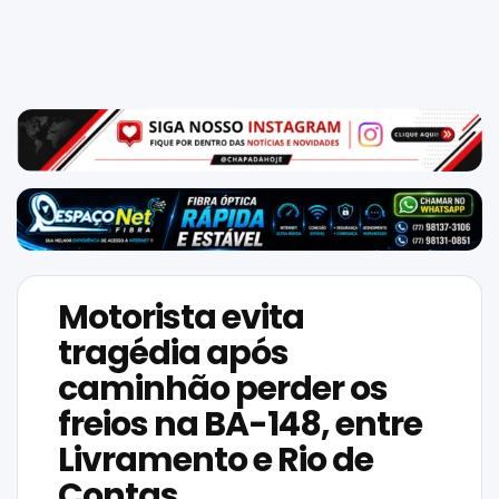
Mundo
SIGA-
NOS
NAS
NOSSAS
REDES
Motorista evita
tragédia após
caminhão perder os
freios na BA-148, entre
Livramento e Rio de
Contas