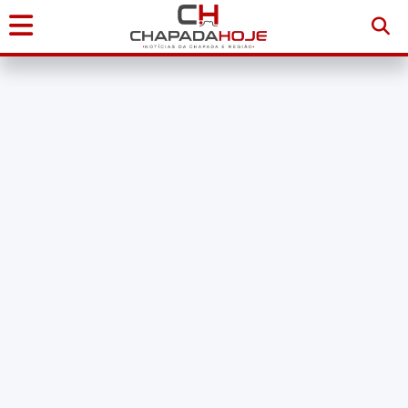
Início
Notícias
Chapada
Diamantina
Sudoeste
da
Bahia
Brasil