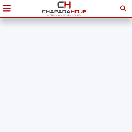
Início
Notícias
Chapada
Diamantina
Sudoeste
da
Bahia
Brasil