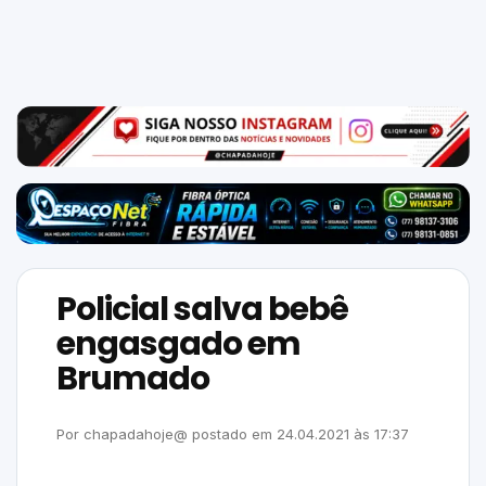
Mundo
SIGA-
NOS
NAS
NOSSAS
REDES
Policial salva bebê
engasgado em
Brumado
Por
chapadahoje@
postado em
24.04.2021
às
17:37