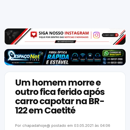
Mundo
SIGA-
NOS
NAS
NOSSAS
REDES
Um homem morre e
outro fica ferido após
carro capotar na BR-
122 em Caetité
Por
chapadahoje@
postado em
03.05.2021
às
04:06