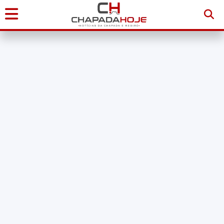
Início
Notícias
Chapada
Diamantina
Sudoeste
da
Bahia
Brasil