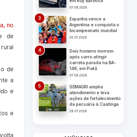
em Ruy Barbosa
07.08.2026
Espanha vence a
a, no
Argentina e conquista o
bicampeonato mundial
e de
20.07.2026
rural
Dois homens morrem
após carro atingir
carreta parada na BA-
148, em Piatã
do de
07.08.2026
nte a
SEMAGRI amplia
ido e
atendimento e leva
ações de fortalecimento
da pecuária à Caatinga
28.07.2026
tos e
volta