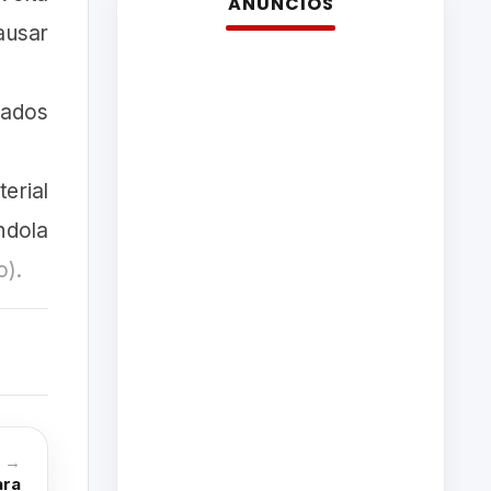
ANÚNCIOS
ausar
zados
erial
ndola
o).
o →
ara