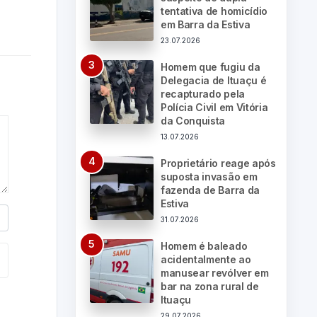
tentativa de homicídio
em Barra da Estiva
23.07.2026
Homem que fugiu da
Delegacia de Ituaçu é
recapturado pela
Polícia Civil em Vitória
da Conquista
13.07.2026
Proprietário reage após
suposta invasão em
fazenda de Barra da
Estiva
31.07.2026
Homem é baleado
acidentalmente ao
manusear revólver em
bar na zona rural de
Ituaçu
29.07.2026