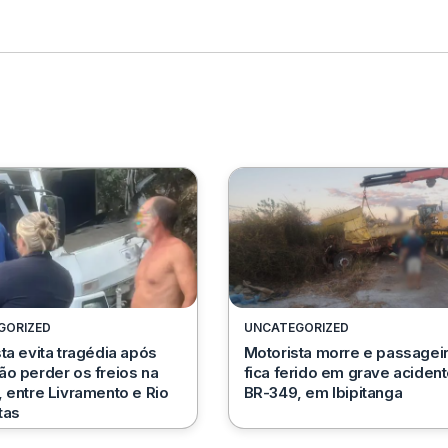
GORIZED
UNCATEGORIZED
ta evita tragédia após
Motorista morre e passagei
o perder os freios na
fica ferido em grave acident
 entre Livramento e Rio
BR-349, em Ibipitanga
tas