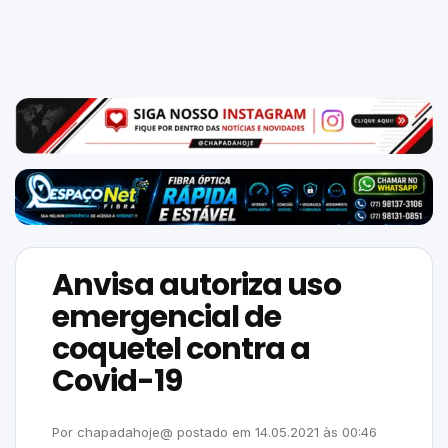
Mundo
SIGA-
NOS
NAS
NOSSAS
REDES
Anvisa autoriza uso
emergencial de
coquetel contra a
Covid-19
Por
chapadahoje@
postado em
14.05.2021
às
00:46