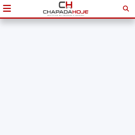
Início
Notícias
Chapada
Diamantina
Sudoeste
da
Bahia
Brasil