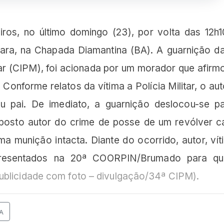
iros, no último domingo (23), por volta das 12h1
coara, na Chapada Diamantina (BA). A guarnição d
ar (CIPM), foi acionada por um morador que afirmo
Conforme relatos da vítima a Polícia Militar, o aut
eu pai. De imediato, a guarnição deslocou-se p
posto autor do crime de posse de um revólver ca
a munição intacta. Diante do ocorrido, autor, vít
presentados na 20ª COORPIN/Brumado para q
ublicidade com foto – divulgação/34ª CIPM).
A