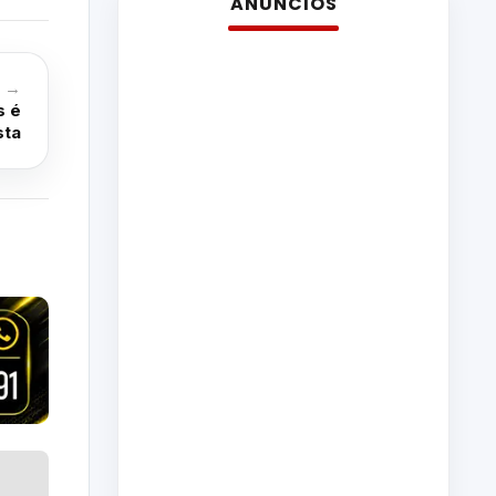
ANÚNCIOS
o →
s é
sta