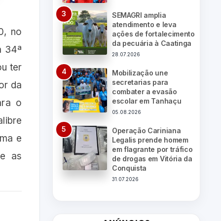
SEMAGRI amplia
atendimento e leva
0, no
ações de fortalecimento
da pecuária à Caatinga
a 34ª
28.07.2026
u ter
Mobilização une
secretarias para
or da
combater a evasão
escolar em Tanhaçu
ara o
05.08.2026
libre
Operação Cariniana
ima e
Legalis prende homem
em flagrante por tráfico
ue as
de drogas em Vitória da
Conquista
31.07.2026