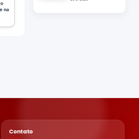
ro
e na
Contato