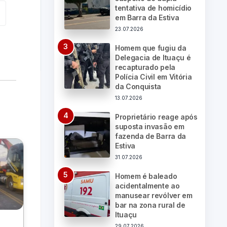
tentativa de homicídio
em Barra da Estiva
23.07.2026
Homem que fugiu da
Delegacia de Ituaçu é
recapturado pela
Polícia Civil em Vitória
da Conquista
13.07.2026
Proprietário reage após
suposta invasão em
fazenda de Barra da
Estiva
31.07.2026
Homem é baleado
acidentalmente ao
manusear revólver em
bar na zona rural de
Ituaçu
29.07.2026