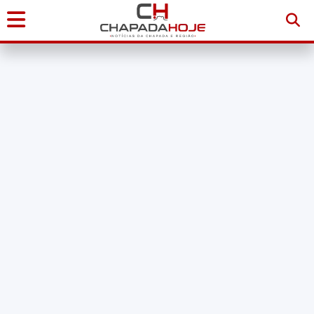
Início
Notícias
Chapada
Diamantina
Sudoeste
da
Bahia
Brasil