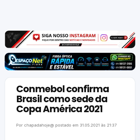
Mundo
SIGA-
NOS
NAS
NOSSAS
REDES
Conmebol confirma
Brasil como sede da
Copa América 2021
Por
chapadahoje@
postado em
31.05.2021
às
21:37