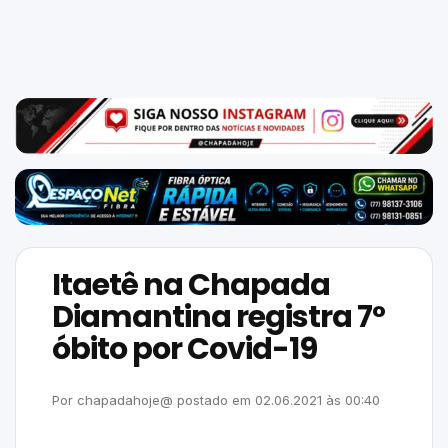
Mundo
SIGA-
NOS
NAS
NOSSAS
REDES
Itaetê na Chapada
Diamantina registra 7°
óbito por Covid-19
Por
chapadahoje@
postado em
02.06.2021
às
00:40