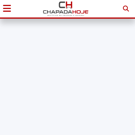
Início
Notícias
Chapada
Diamantina
Sudoeste
da
Bahia
Brasil