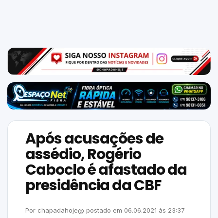
Mundo
SIGA-
NOS
NAS
NOSSAS
REDES
Após acusações de
assédio, Rogério
Caboclo é afastado da
presidência da CBF
Por
chapadahoje@
postado em
06.06.2021
às
23:37