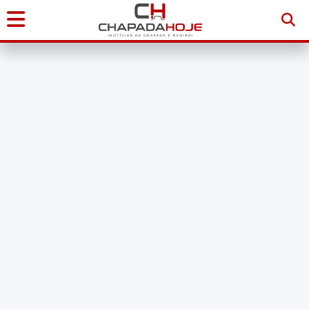
Início
Notícias
Chapada
Diamantina
Sudoeste
da
Bahia
Brasil