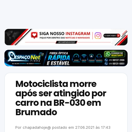
Mundo
SIGA-
NOS
NAS
NOSSAS
REDES
Motociclista morre
após ser atingido por
carro na BR-030 em
Brumado
Por
chapadahoje@
postado em
27.06.2021
às
17:43