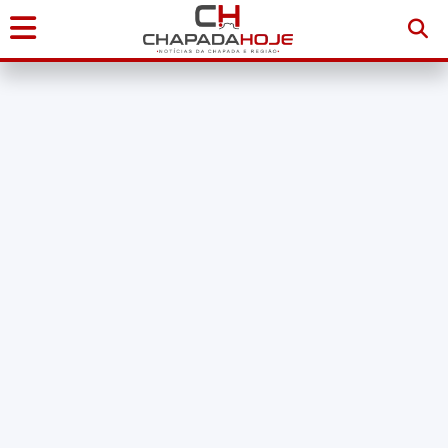
Início
Notícias
Chapada
Diamantina
Sudoeste
da
Bahia
Brasil