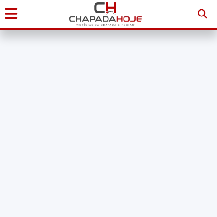
Início
Notícias
Chapada
Diamantina
Sudoeste
da
Bahia
Brasil