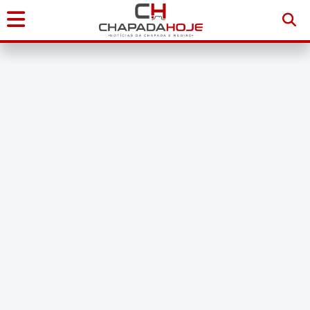
Início
Notícias
Chapada
Diamantina
Sudoeste
da
Bahia
Brasil