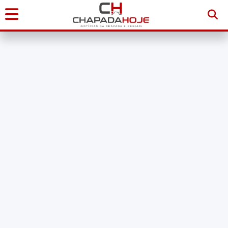
Início
Notícias
Chapada
Diamantina
Sudoeste
da
Bahia
Brasil