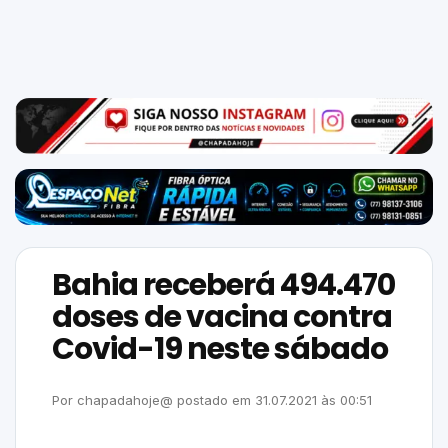
Mundo
SIGA-
NOS
NAS
NOSSAS
REDES
Bahia receberá 494.470
doses de vacina contra
Covid-19 neste sábado
Por
chapadahoje@
postado em
31.07.2021
às
00:51