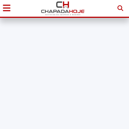
Início
Notícias
Chapada
Diamantina
Sudoeste
da
Bahia
Brasil