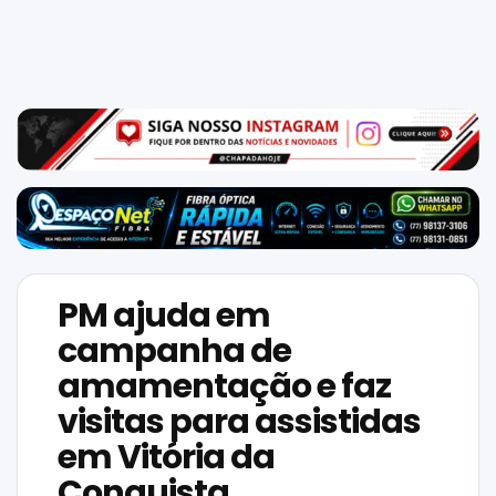
Mundo
SIGA-
NOS
NAS
NOSSAS
REDES
PM ajuda em
campanha de
amamentação e faz
visitas para assistidas
em Vitória da
Conquista