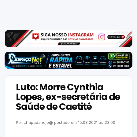
Mundo
SIGA-
NOS
NAS
NOSSAS
REDES
Luto: Morre Cynthia
Lopes, ex-secretária de
Saúde de Caetité
Por
chapadahoje@
postado em
15.08.2021
às
23:00