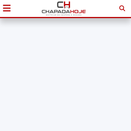
Início
Notícias
Chapada
Diamantina
Sudoeste
da
Bahia
Brasil