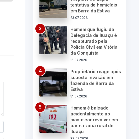
tentativa de homicídio
em Barra da Estiva
23.07.2026
Homem que fugiu da
Delegacia de Ituaçu é
recapturado pela
Polícia Civil em Vitória
da Conquista
13.07.2026
Proprietário reage após
suposta invasão em
fazenda de Barra da
Estiva
31.07.2026
Homem é baleado
acidentalmente ao
manusear revólver em
bar na zona rural de
Ituaçu
29.07.2026