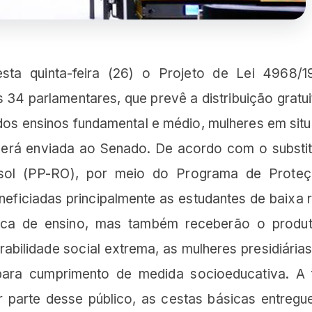
a quinta-feira (26) o Projeto de Lei 4968/1
 34 parlamentares, que prevê a distribuição gratui
dos ensinos fundamental e médio, mulheres em sit
 será enviada ao Senado. De acordo com o substit
ssol (PP-RO), por meio do Programa de Prote
ficiadas principalmente as estudantes de baixa 
lica de ensino, mas também receberão o produ
abilidade social extrema, as mulheres presidiárias
para cumprimento de medida socioeducativa. A 
gir parte desse público, as cestas básicas entregu