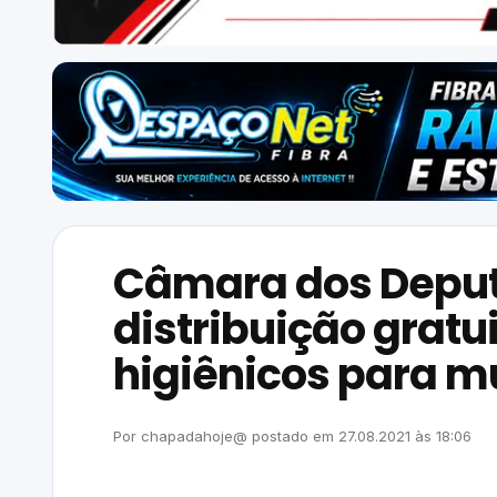
Câmara dos Depu
distribuição gratu
higiênicos para m
Por
chapadahoje@
postado em
27.08.2021
às
18:06