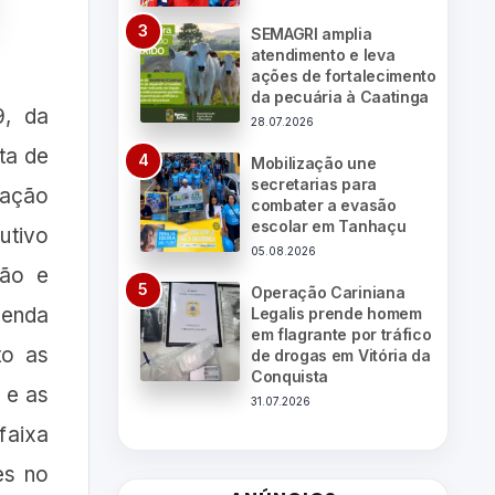
SEMAGRI amplia
atendimento e leva
ações de fortalecimento
da pecuária à Caatinga
9, da
28.07.2026
ta de
Mobilização une
secretarias para
uação
combater a evasão
escolar em Tanhaçu
utivo
05.08.2026
ção e
Operação Cariniana
renda
Legalis prende homem
em flagrante por tráfico
to as
de drogas em Vitória da
Conquista
 e as
31.07.2026
faixa
es no