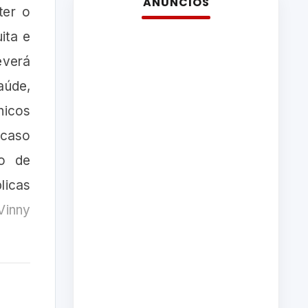
ANÚNCIOS
ter o
ita e
everá
aúde,
nicos
 caso
io de
licas
Vinny