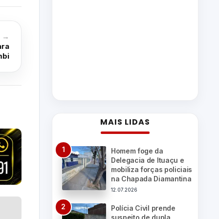
o →
ara
mbi
MAIS LIDAS
Homem foge da
Delegacia de Ituaçu e
mobiliza forças policiais
na Chapada Diamantina
12.07.2026
Polícia Civil prende
suspeito de dupla