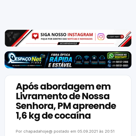
Mundo
SIGA-
NOS
NAS
NOSSAS
REDES
Após abordagem em
Livramento de Nossa
Senhora, PM apreende
1,6 kg de cocaína
Por
chapadahoje@
postado em
05.09.2021
às
20:51