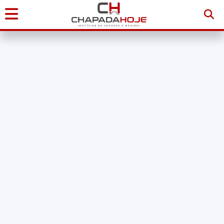
Início
Notícias
Chapada
Diamantina
Sudoeste
da
Bahia
Brasil