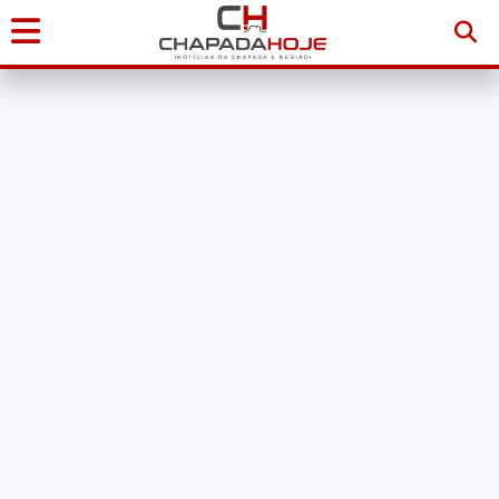
Início
Notícias
Chapada
Diamantina
Sudoeste
da
Bahia
Brasil