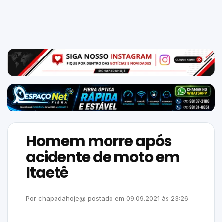
Mundo
SIGA-
NOS
NAS
NOSSAS
REDES
Homem morre após
acidente de moto em
Itaetê
Por
chapadahoje@
postado em
09.09.2021
às
23:26