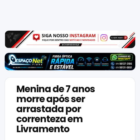
Mundo
SIGA-
NOS
NAS
NOSSAS
REDES
Menina de 7 anos
morre após ser
arrastada por
correnteza em
Livramento