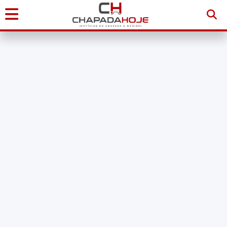
Início
Notícias
Chapada
Diamantina
Sudoeste
da
Bahia
Brasil