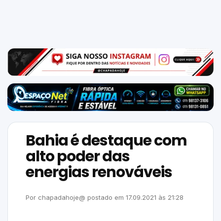
Mundo
SIGA-
NOS
NAS
NOSSAS
REDES
Bahia é destaque com
alto poder das
energias renováveis
Por
chapadahoje@
postado em
17.09.2021
às
21:28