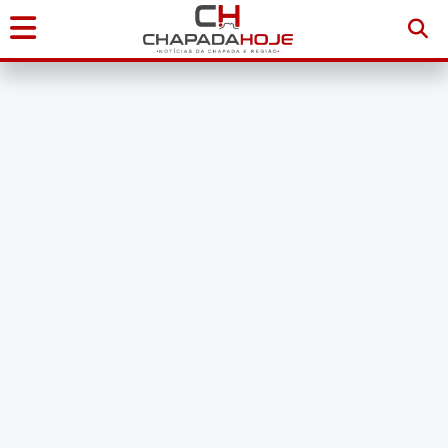
Início
Notícias
Chapada
Diamantina
Sudoeste
da
Bahia
Brasil