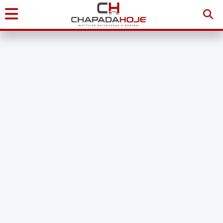
Início
Notícias
Chapada
Diamantina
Sudoeste
da
Bahia
Brasil