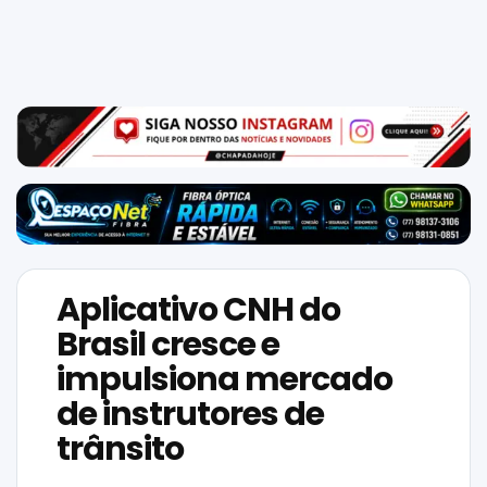
Mundo
SIGA-
NOS
NAS
NOSSAS
REDES
Aplicativo CNH do
Brasil cresce e
impulsiona mercado
de instrutores de
trânsito