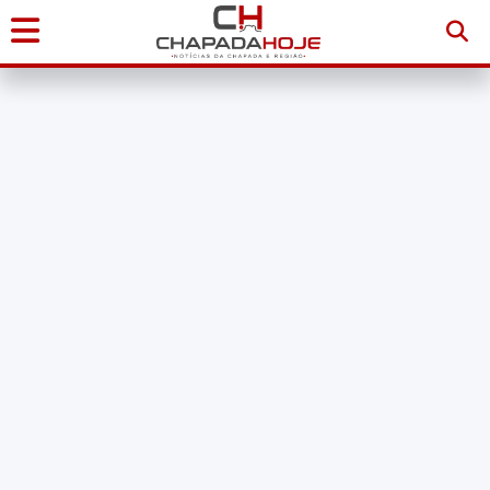
Início
Notícias
Chapada
Diamantina
Sudoeste
da
Bahia
Brasil