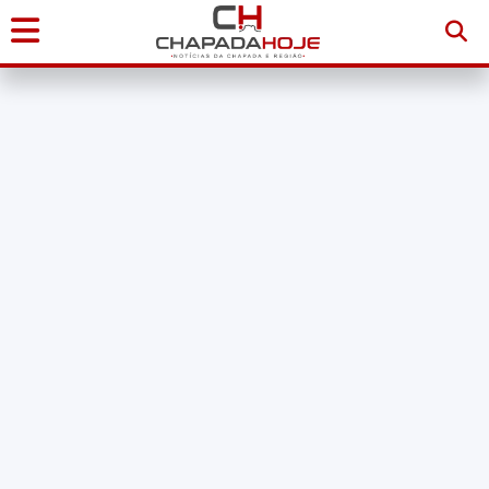
Início
Notícias
Chapada
Diamantina
Sudoeste
da
Bahia
Brasil