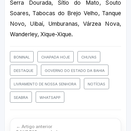
Serra Dourada, Sítio do Mato, Souto
Soares, Tabocas do Brejo Velho, Tanque
Novo, Uibaí, Umburanas, Várzea Nova,
Wanderley, Xique-Xique.
BONINAL
CHAPADA HOJE
CHUVAS
DESTAQUE
GOVERNO DO ESTADO DA BAHIA
LIVRAMENTO DE NOSSA SENHORA
NOTÍCIAS
SEABRA
WHATSAPP
← Artigo anterior