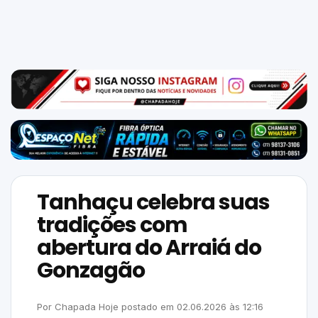
Mundo
SIGA-
NOS
NAS
NOSSAS
REDES
Tanhaçu celebra suas
tradições com
abertura do Arraiá do
Gonzagão
Por
Chapada Hoje
postado em
02.06.2026
às
12:16