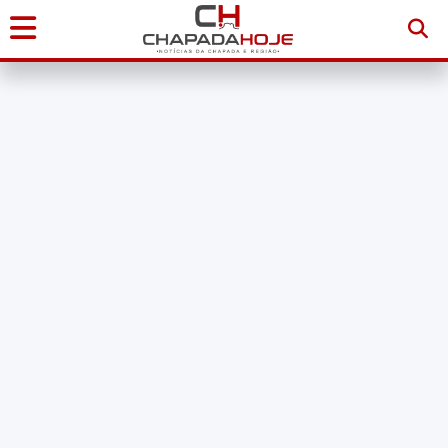
Início
Notícias
Chapada
Diamantina
Sudoeste
da
Bahia
Brasil