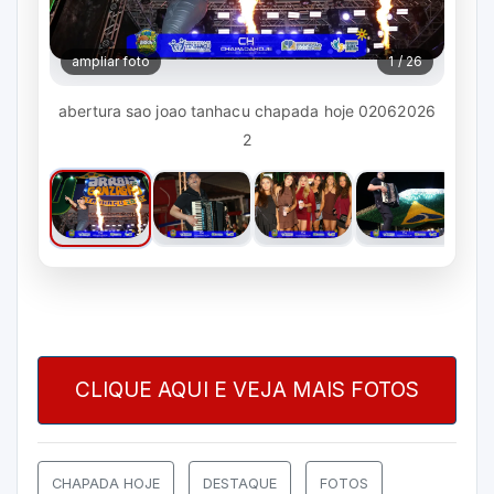
ampliar foto
1 / 26
abertura sao joao tanhacu chapada hoje 02062026
2
CLIQUE AQUI E VEJA MAIS FOTOS
CHAPADA HOJE
DESTAQUE
FOTOS