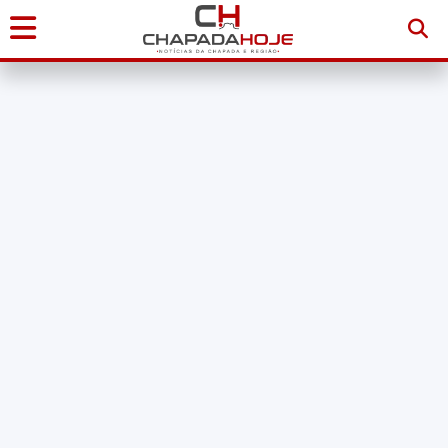
Início
Notícias
Chapada
Diamantina
Sudoeste
da
Bahia
Brasil