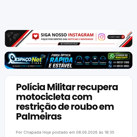
Mundo
SIGA-
NOS
NAS
NOSSAS
REDES
Polícia Militar recupera
motocicleta com
restrição de roubo em
Palmeiras
Por
Chapada Hoje
postado em
08.06.2026
às
18:35