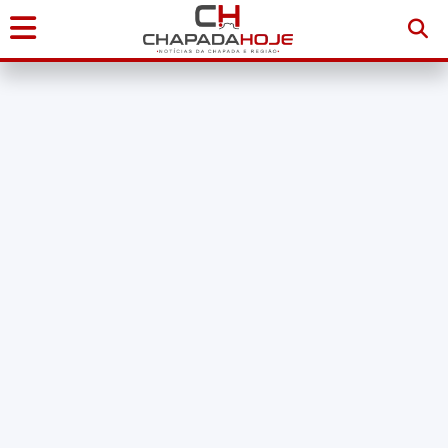
Início
Notícias
Chapada
Diamantina
Sudoeste
da
Bahia
Brasil