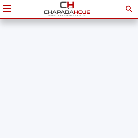
Início
Notícias
Chapada
Diamantina
Sudoeste
da
Bahia
Brasil