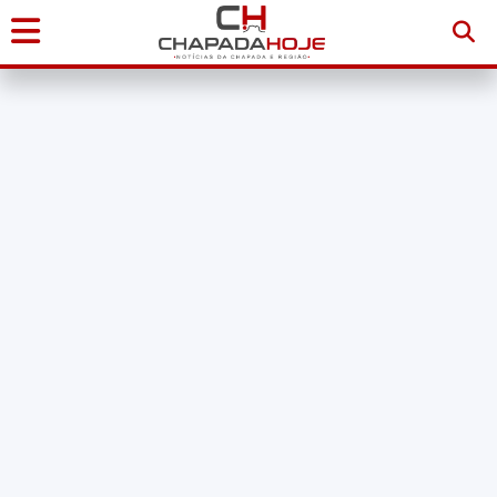
Início
Notícias
Chapada
Diamantina
Sudoeste
da
Bahia
Brasil