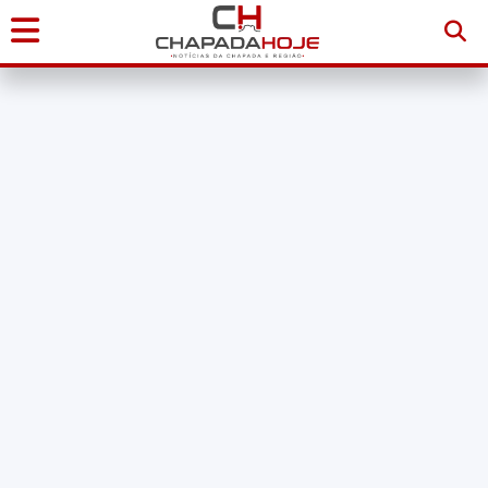
Início
Notícias
Chapada
Diamantina
Sudoeste
da
Bahia
Brasil