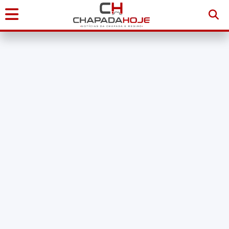
Início
Notícias
Chapada
Diamantina
Sudoeste
da
Bahia
Brasil