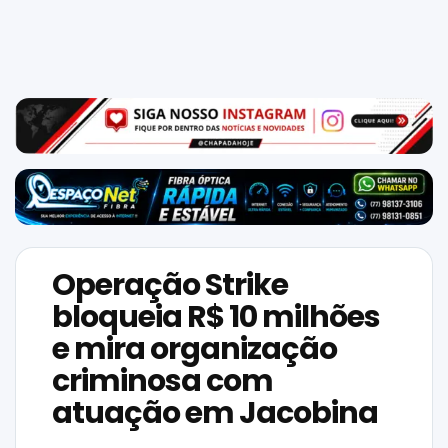
Mundo
SIGA-
NOS
NAS
NOSSAS
REDES
Operação Strike
bloqueia R$ 10 milhões
e mira organização
criminosa com
atuação em Jacobina