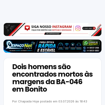
Mundo
SIGA-
NOS
NAS
NOSSAS
REDES
Dois homens são
encontrados mortos às
margens da BA-046
em Bonito
Por
Chapada Hoje
postado em
03.07.2026
às
18:43