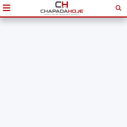
Início
Notícias
Chapada
Diamantina
Sudoeste
da
Bahia
Brasil