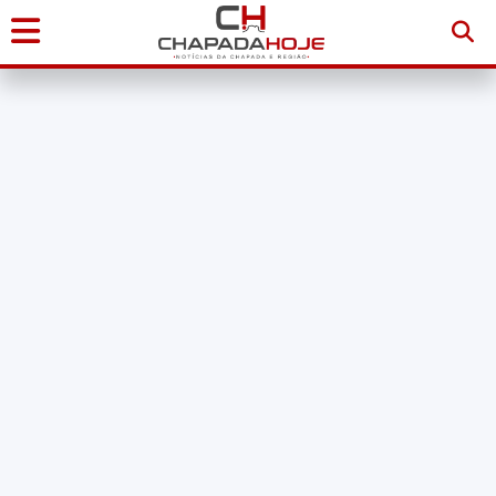
Início
Notícias
Chapada
Diamantina
Sudoeste
da
Bahia
Brasil