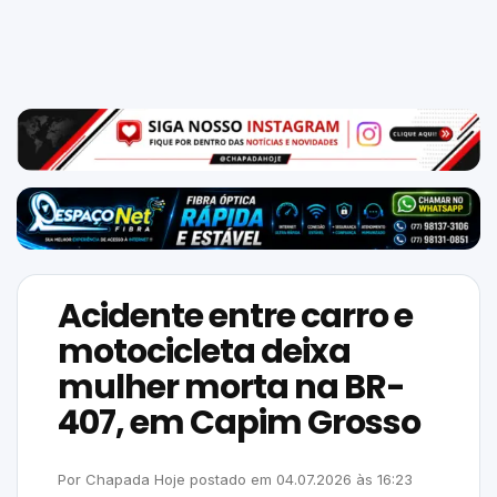
Mundo
SIGA-
NOS
NAS
NOSSAS
REDES
Acidente entre carro e
motocicleta deixa
mulher morta na BR-
407, em Capim Grosso
Por
Chapada Hoje
postado em
04.07.2026
às
16:23