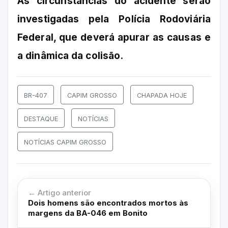
As circunstâncias do acidente serão
investigadas pela Polícia Rodoviária
Federal, que deverá apurar as causas e
a dinâmica da colisão.
BR-407
CAPIM GROSSO
CHAPADA HOJE
DESTAQUE
NOTÍCIAS
NOTÍCIAS CAPIM GROSSO
← Artigo anterior
Dois homens são encontrados mortos às
margens da BA-046 em Bonito