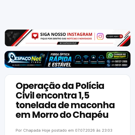
Mundo
SIGA-
NOS
NAS
NOSSAS
REDES
Operação da Polícia
Civil encontra 1,5
tonelada de maconha
em Morro do Chapéu
Por
Chapada Hoje
postado em
07.07.2026
às
23:03