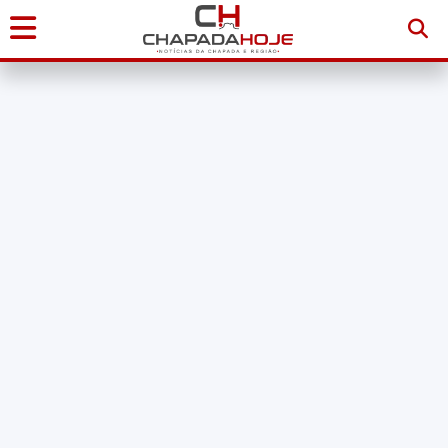
Início
Notícias
Chapada
Diamantina
Sudoeste
da
Bahia
Brasil