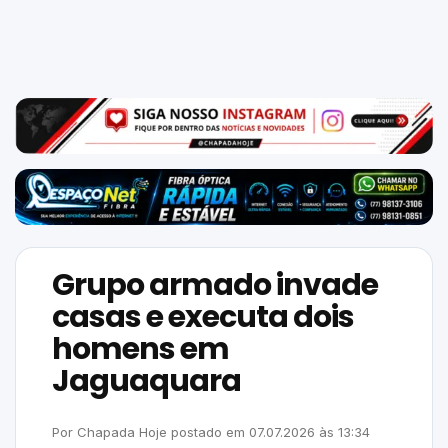
Mundo
SIGA-
NOS
NAS
NOSSAS
REDES
Grupo armado invade
casas e executa dois
homens em
Jaguaquara
Por
Chapada Hoje
postado em
07.07.2026
às
13:34