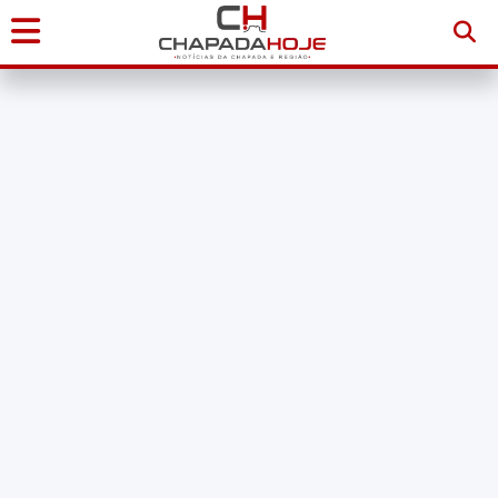
Início
Notícias
Chapada
Diamantina
Sudoeste
da
Bahia
Brasil