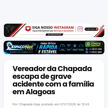
Mundo
SIGA-
NOS
NAS
NOSSAS
REDES
Vereador da Chapada
escapa de grave
acidente com a família
em Alagoas
Por
Chapada Hoje
postado em
07.07.2026
às
12:43