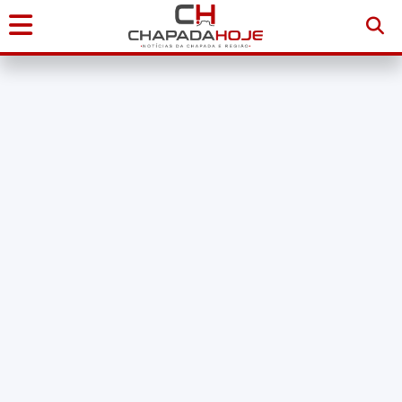
Início
Notícias
Chapada
Diamantina
Sudoeste
da
Bahia
Brasil