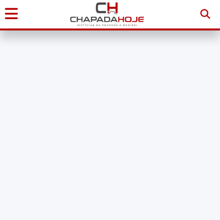
Início
Notícias
Chapada
Diamantina
Sudoeste
da
Bahia
Brasil