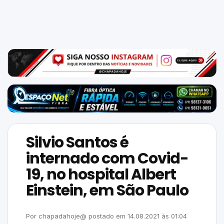
Mundo
SIGA-
NOS
NAS
NOSSAS
REDES
Silvio Santos é
internado com Covid-
19, no hospital Albert
Einstein, em São Paulo
Por
chapadahoje@
postado em
14.08.2021
às
01:04