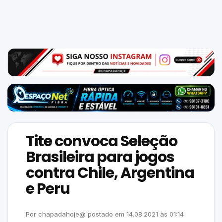
Mundo
SIGA-
NOS
NAS
NOSSAS
REDES
Tite convoca Seleção
Brasileira para jogos
contra Chile, Argentina
e Peru
Por
chapadahoje@
postado em
14.08.2021
às
01:14