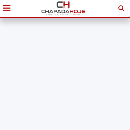
Início
Notícias
Chapada
Diamantina
Sudoeste
da
Bahia
Brasil