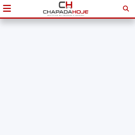
Início
Notícias
Chapada
Diamantina
Sudoeste
da
Bahia
Brasil