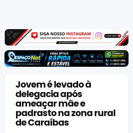
Mundo
SIGA-
NOS
NAS
NOSSAS
REDES
Jovem é levado à
delegacia após
ameaçar mãe e
padrasto na zona rural
de Caraíbas