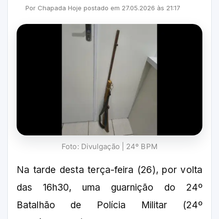
Por
Chapada Hoje
postado em
27.05.2026
às
21:17
Foto: Divulgação | 24º BPM
Na tarde desta terça-feira (26), por volta
das 16h30, uma guarnição do 24º
Batalhão de Polícia Militar (24º